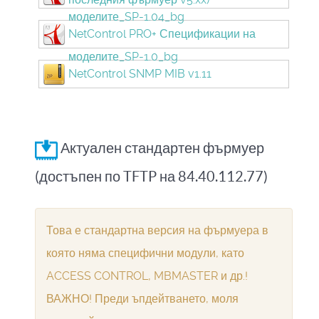
моделите_SP-1.04_bg
NetControl PRO+ Спецификации на
моделите_SP-1.0_bg
NetControl SNMP MIB v1.11
Актуален стандартен фърмуер
(достъпен по TFTP на 84.40.112.77)
Това е стандартна версия на фърмуера в
която няма специфични модули, като
ACCESS CONTROL, MBMASTER и др.!
ВАЖНО! Преди ъпдейтването, моля