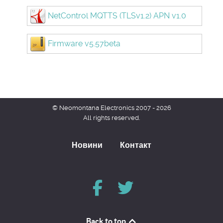
NetControl MQTTS (TLSv1.2) APN v1.0
Firmware v5.57beta
© Neomontana Electronics 2007 - 2026
All rights reserved.
Новини
Контакт
Back to top