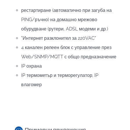
рестартиране (автоматично при загуба на
PING/ръчно) на домашно мрежово
обурудване (рутери, ADSL модеми и др.)
"Интернет разклонител за 220VAC"
4 канален релеен блок с управление през
Web/SNMP/MQTT с общо предназначение
IP охрана
IP термометър и терморегулатор; IP
влагомер