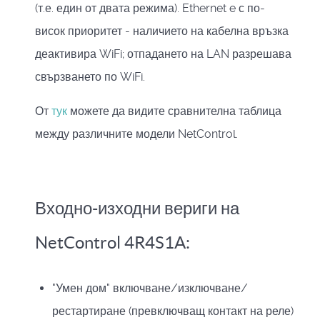
(т.е. един от двата режима). Ethernet e с по-
висок приоритет - наличието на кабелна връзка
деактивира WiFi; отпадането на LAN разрешава
свързването по WiFi.
От
тук
можете да видите сравнителна таблица
между различните модели NetControl.
Входно-изходни вериги на
NetControl 4R4S1A:
"Умен дом" включване/изключване/
рестартиране (превключващ контакт на реле)