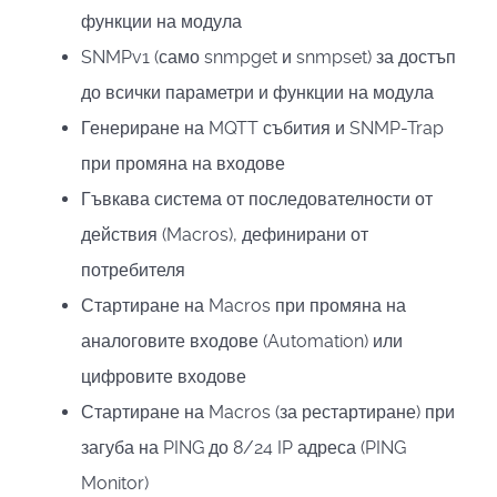
функции на модула
SNMPv1 (само snmpget и snmpset) за достъп
до всички параметри и функции на модула
Генериране на MQTT събития и SNMP-Trap
при промяна на входове
Гъвкава система от последователности от
действия (Macros), дефинирани от
потребителя
Стартиране на Macros при промяна на
аналоговите входове (Automation) или
цифровите входове
Стартиране на Macros (за рестартиране) при
загуба на PING до 8/24 IP адреса (PING
Monitor)