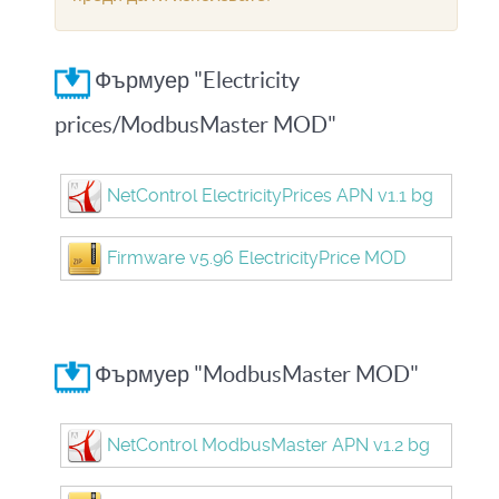
Фърмуер "Electricity
prices/ModbusMaster MOD"
NetControl ElectricityPrices APN v1.1 bg
Firmware v5.96 ElectricityPrice MOD
Фърмуер "ModbusMaster MOD"
NetControl ModbusMaster APN v1.2 bg