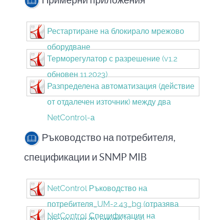
Примерни приложения
Рестартиране на блокирало мрежово
оборудване
Терморегулатор с разрешение (v1.2
обновен 11.2023)
Разпределена автоматизация (действие
от отдалечен източник) между два
NetControl-а
Ръководство на потребителя,
спецификации и SNMP MIB
NetControl Ръководство на
потребителя_UM-2.43_bg (отразява
NetControl Спецификации на
последния фърмуер v5.xx)