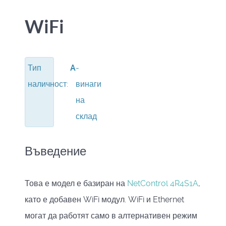
WiFi
Тип
A
-
наличност:
винаги
на
склад
Въведение
Това е модел е базиран на
NetControl 4R4S1A
,
като е добавен WiFi модул. WiFi и Ethernet
могат да работят само в алтернативен режим