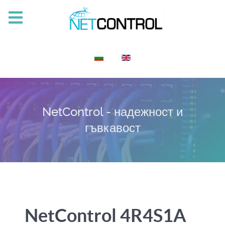
Изберете език
NetControl - надежност и
гъвкавост
NetControl 4R4S1A