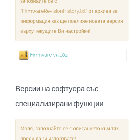
запознайте се с
"FirmwareRevisionHistory.txt" от архива за
информация как ще повлияе новата версия
върху текущите Ви настройки!
Firmware v5.102
Версии на софтуера със
специализирани функции
Моля, запознайте се с описанието към тях,
преди да ги използвате!