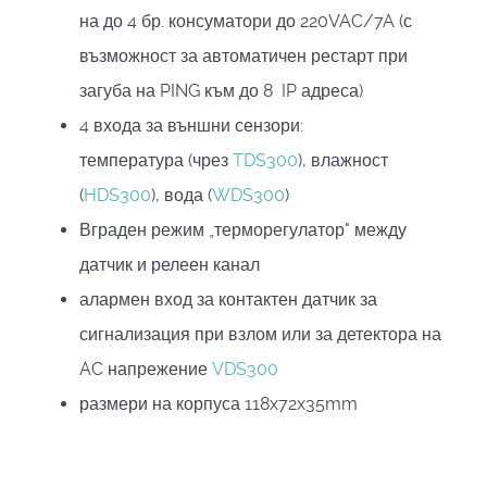
на до 4 бр. консуматори до 220VAC/7A (с
възможност за автоматичен рестарт при
загуба на PING към до 8 IP адреса)
4 входа за външни сензори:
температура (чрез
TDS300
), влажност
(
HDS300
), вода (
WDS300
)
Вграден режим „терморегулатор" между
датчик и релеен канал
алармен вход за контактен датчик за
сигнализация при взлом или за детектора на
AC напрежение
VDS300
размери на корпуса 118x72x35mm