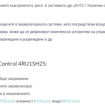
ието към релетата, респ. в системата (до 48VDC). Налични 
оцесите в акумулаторната система, като посредством вград
орма, може да се дефинират комплексни алгоритми на упра
 зареждане и разреждане и др.
Control 4RU1SH2S:
общо захранване
ето (акумулатора)
а в захранването
TDS300
), влажност (
HDS300
), вода (
WDS300
)