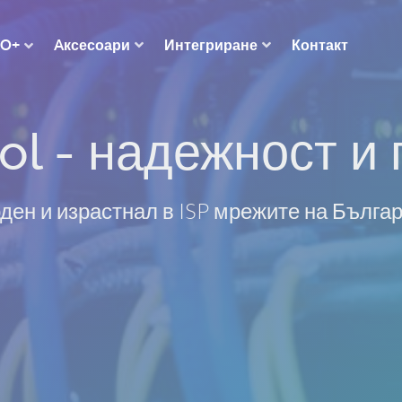
Aксесоари
Интегриране
Контакт
RO+
ol - надежност и 
ден и израстнал в ISP мрежите на Бълга