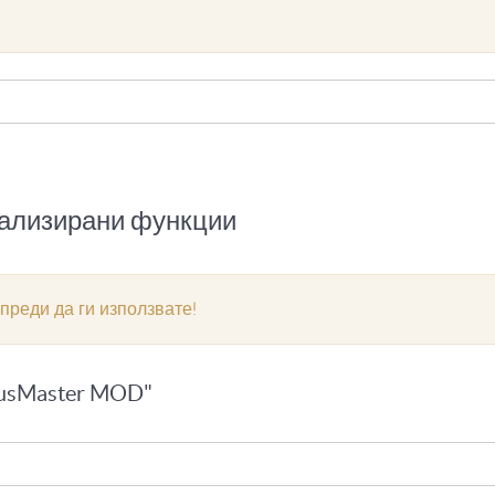
иализирани функции
 преди да ги използвате!
busMaster MOD"
g