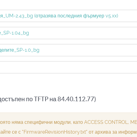
ля_UM-2.43_bg (отразява последния фърмуер v5.xx)
е_SP-1.04_bg
делите_SP-1.0_bg
остъпен по TFTP на 84.40.112.77)
 която няма специфични модули, като ACCESS CONTROL, M
те се с "FirmwareRevisionHistory.txt" от архива за инфор