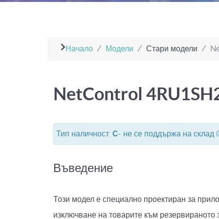
Начало
Модели
Стари модели
Ne
NetControl 4RU1SH
Тип наличност:
C
- не се поддържа на склад 
Въведение
Този модел е специално проектиран за прило
изключване на товарите към резервираното з