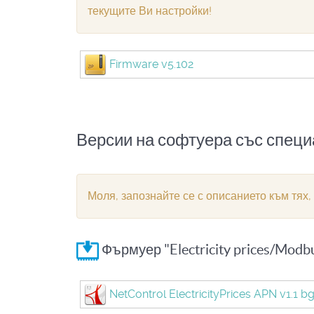
текущите Ви настройки!
Firmware v5.102
Версии на софтуера със спец
Моля, запознайте се с описанието към тях,
Фърмуер "Electricity prices/Mod
NetControl ElectricityPrices APN v1.1 b