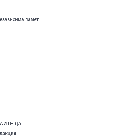
независима памет
АВАЙТЕ ДА
едакция