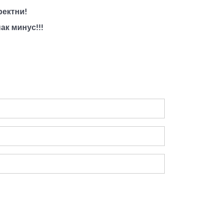
ректни!
ак минус!!!