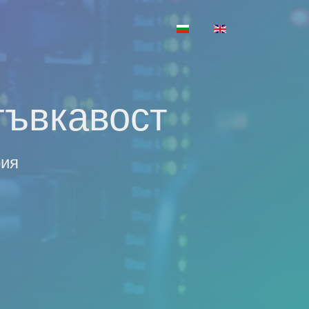
Изберете език
гъвкавост
рия