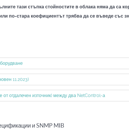
пълните тази стъпка стойностите в облака няма да са ко
 или по-стара коефициентът трябва да се въведе със зн
оборудване
овен 11.2023)
 от отдалечен източник) между два NetControl-а
пецификации и SNMP MIB