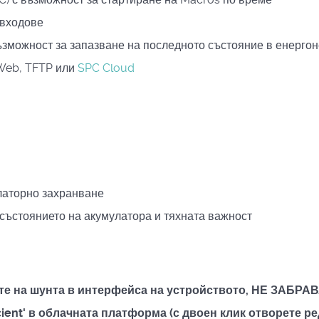
 входове
възможност за запазване на последното състояние в енерго
Web, TFTP или
SPC Cloud
улаторно захранване
 състоянието на акумулатора и тяхната важност
ите на шунта в интерфейса на устройството, НЕ ЗАБР
cient' в облачната платформа (с двоен клик отворете р