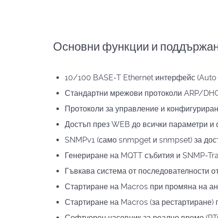
Основни функции и поддържан
10/100 BASE-T Ethernet интерфейс (Aut
Стандартни мрежови протоколи ARP/DH
Протоколи за управление и конфигури
Достъп през WEB до всички параметри и
SNMPv1 (само snmpget и snmpset) за дос
Генериране на MQTT събития и SNMP-Tra
Гъвкава система от последователности от
Стартиране на Macros при промяна на ан
Стартиране на Macros (за рестартиране) п
Софтуерен часовник за реално време (RT