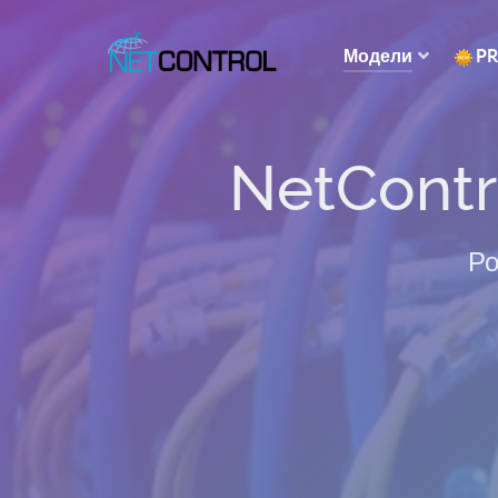
Модели
P
NetContr
Ро