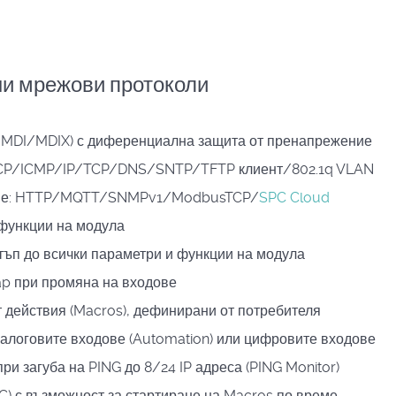
и мрежови протоколи
o MDI/MDIX) с диференциална защита от пренапрежение
CP/ICMP/IP/TCP/DNS/SNTP/TFTP клиент/802.1q VLAN
ране: HTTP/MQTT/SNMPv1/ModbusTCP/
SPC Cloud
 функции на модула
тъп до всички параметри и функции на модула
p при промяна на входове
 действия (Macros), дефинирани от потребителя
алоговите входове (Automation) или цифровите входове
ри загуба на PING до 8/24 IP адреса (PING Monitor)
C) с възможност за стартиране на Macros по време