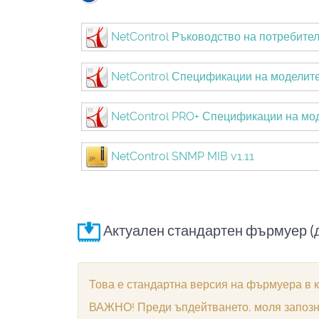
NetControl Ръководство на потребите
NetControl Спецификации на моделит
NetControl PRO+ Спецификации на мо
NetControl SNMP MIB v1.11
Актуален стандартен фърмуер (д
Това е стандартна версия на фърмуера в
ВАЖНО! Преди ъпдейтването, моля запознай