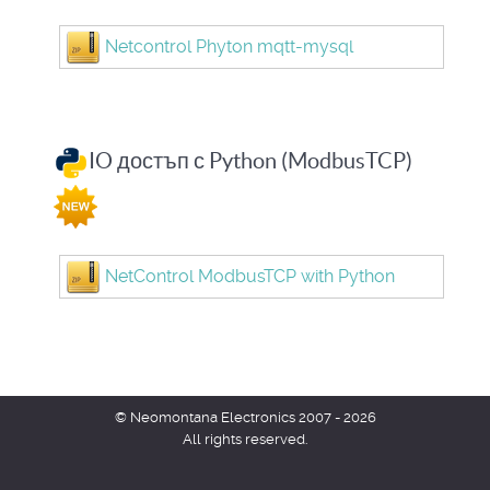
Netcontrol Phyton mqtt-mysql
IO достъп с Python (ModbusTCP)
NetControl ModbusTCP with Python
© Neomontana Electronics 2007 - 2026
All rights reserved.