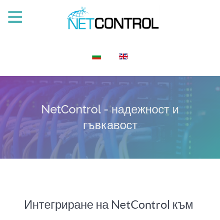
Изберете език
NetControl - надежност и
гъвкавост
Интегриране на NetControl към