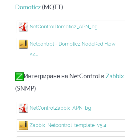
Domoticz
(MQTT)
NetControlDomoticz_APN_bg
Netcontrol - Domoticz NodeRed Flow
v2.1
Интегриране на NetControl в
Zabbix
(SNMP)
NetControlZabbix_APN_bg
Zabbix_Netcontrol_template_v5.4