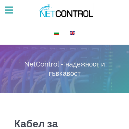
Изберете език
NetControl - надежност и
гъвкавост
Кабел за