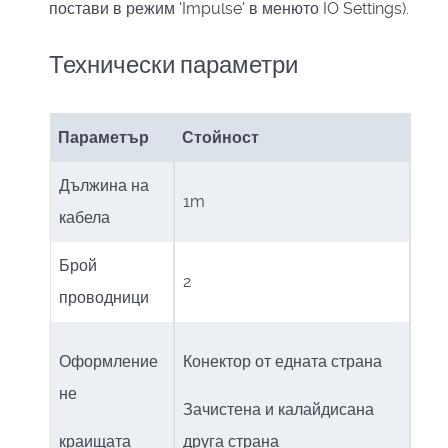
постави в режим 'Impulse' в менюто IO Settings).
Технически параметри
Параметър
Стойност
Дължина на
1m
кабела
Брой
2
проводници
Оформление
Конектор от едната страна
не
Зачистена и калайдисана
краищата
друга страна