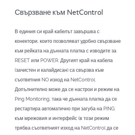
Свързване към NetControl
В единия си край кабелът завършва с
конектори, които позволяват удобно свързване
към рейката на дънната платка с изводите за
RESET или POWER. Другият край на кабела
(зачистен и калайдисан) са свързва към
съответния NO изход на NetControl.
Допълнително може да се настрои и режим на
Ping Monitoring, така че дънната платка да се
рестартира автоматично при загуба на PING
към мрежовия и интерфейс (в този режим
трябва съответният изход на NetControl да се