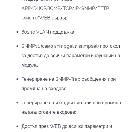
ARP/
DHCP/
ICMP/TCP/IP/SNMP/TFTP
клиент/
WEB
сървър
802.1q VLAN
поддръжка
SNMPv1 (само snmpget
и
snmpset)
протокол
за достъп до всички параметри и функции на
модула;
Генериране на
SNMP-Trap
съобщения при
промяна на входове;
Генериране на изходни сигнали при промяна
на аналоговите входове;
Достъп през
WEB
до всички параметри и