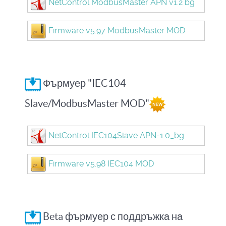
NetControl ModbusMaster APN v1.2 bg
Firmware v5.97 ModbusMaster MOD
Фърмуер "IEC104
Slave/ModbusMaster MOD"
NetControl IEC104Slave APN-1.0_bg
Firmware v5.98 IEC104 MOD
Beta фърмуер с поддръжка на