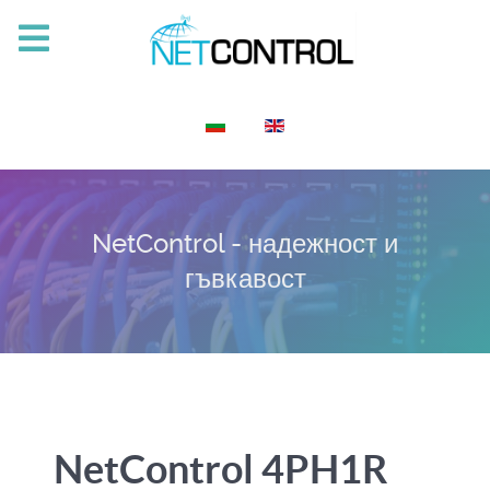
Изберете език
NetControl - надежност и
гъвкавост
NetControl 4PH1R