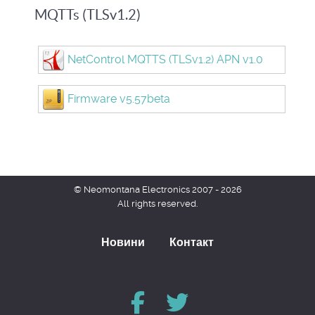
MQTTs (TLSv1.2)
NetControl MQTTS (TLSv1.2) APN v1.0
Firmware v5.57beta
© Neomontana Electronics 2007 - 2026
All rights reserved.
Новини
Контакт