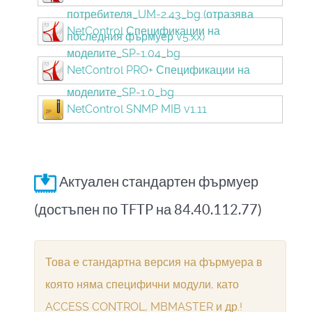
потребителя_UM-2.43_bg (отразява
NetControl Спецификации на
последния фърмуер v5.xx)
моделите_SP-1.04_bg
NetControl PRO+ Спецификации на
моделите_SP-1.0_bg
NetControl SNMP MIB v1.11
Актуален стандартен фърмуер
(достъпен по TFTP на 84.40.112.77)
Това е стандартна версия на фърмуера в
която няма специфични модули, като
ACCESS CONTROL, MBMASTER и др.!