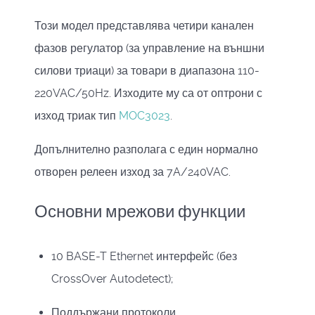
Този модел представлява четири канален
фазов регулатор (за управление на външни
силови триаци) за товари в диапазона 110-
220VAC/50Hz. Изходите му са от оптрони с
изход триак тип
MOC3023
.
Допълнително разполага с един нормално
отворен релеен изход за 7A/240VAC.
Основни мрежови ф
ункции
10 BASE-T Ethernet
интерфейс
(
без
CrossOver Autodetect)
;
Поддържани протоколи