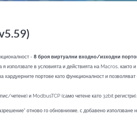
(v5.59)
кционалност -
8 броя виртуални входно/изходни портове 
а я използвате в условията и действията на Macros, както 
 на хардуерните портове като функционалност и позволява
пис/четене) и ModbusTCP (само четене като 32bit регистри).
ешение" отново го обновнихме, с добавено използване на '