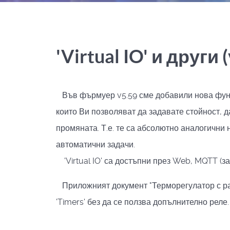
'Virtual IO' и други 
Във фърмуер v5.59 сме добавили нова фун
които Ви позволяват да задавате стойност, д
промяната. Т.е. те са абсолютно аналогични
автоматични задачи.
'Virtual IO' са достъпни през Web, MQTT (за
Приложният документ "Терморегулатор с разр
'Timers' без да се ползва допълнително реле.