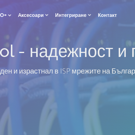
Aксесоари
Интегриране
Контакт
RO+
ol - надежност и 
ден и израстнал в ISP мрежите на Бълга