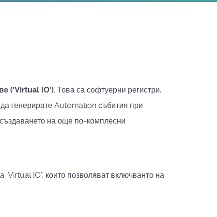
('Virtual IO')
. Това са софтуерни регистри,
и да генерирате Automation събития при
т създаването на още по-комплесни
Virtual IO', които позволяват включванто на