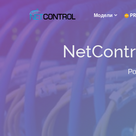
Модели
P
NetContr
Ро