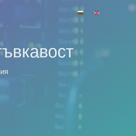
Изберете език
гъвкавост
рия