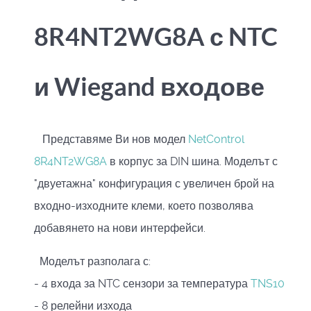
8R4NT2WG8A с NTC
и Wiegand входове
Представяме Ви нов модел
NetControl
8R4NT2WG8A
в корпус за DIN шина. Моделът с
"двуетажна" конфигурация с увеличен брой на
входно-изходните клеми, което позволява
добавянето на нови интерфейси.
Моделът разполага с:
- 4 входа за NTC сензори за температура
TNS10
- 8 релейни изхода