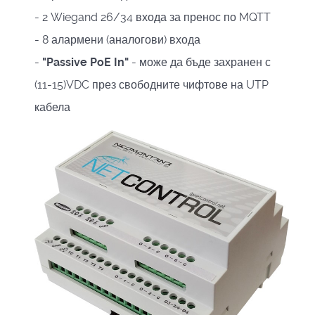
- 2 Wiegand 26/34 входа за пренос по MQTT
- 8 алармени (аналогови) входа
-
"Passive PoE In"
- може да бъде захранен с
(11-15)VDC през свободните чифтове на UTP
кабела