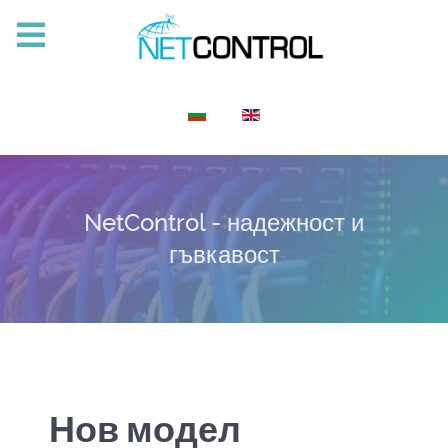
Изберете език
NetControl - надежност и
гъвкавост
Нов модел