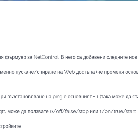
я фърмуер за NetControl. В
него са добавени следните нов
временно пускане/спиране на Web достъпа (не променя основ
при възстановяване на ping е основният + 1 (така може да с
t, може да ползвате 0/off/false/stop или 1/on/true/start
стройките