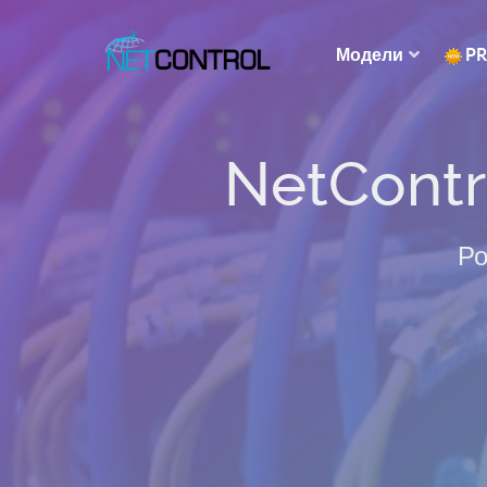
Модели
P
NetContr
Ро