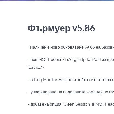
Фърмуер v5.86
Наличен е ново обновяване v5.86 на базови
- нов MQTT обект /in/cfg_http [on/off] за 
service")
- в Ping Monitor макросът който се стартира 
- унифициране на подаваните команди по mqt
- добавена опция "Clean Session" в MQTT на