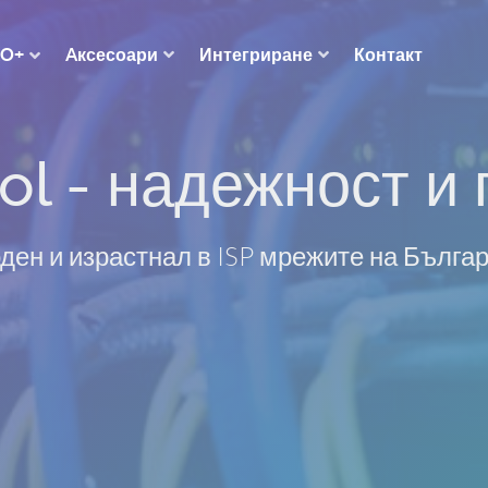
Aксесоари
Интегриране
Контакт
RO+
ol - надежност и 
ден и израстнал в ISP мрежите на Бълга