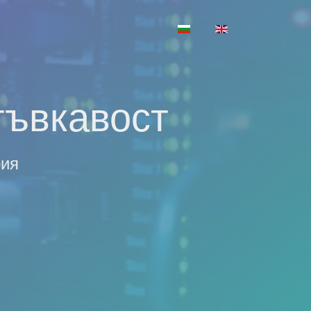
Изберете език
гъвкавост
рия