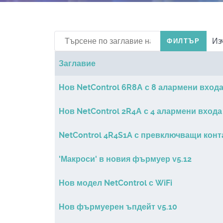
Търсене по заглавие на контакта
Из
ФИЛТЪР
Заглавие
Статии
Нов NetControl 6R8А с 8 алармени входа
Нов NetControl 2R4А с 4 алармени входа
NetControl 4R4S1A с превключващи конт
'Макроси' в новия фърмуер v5.12
Нов модел NetControl с WiFi
Нов фърмуерен ъпдейт v5.10