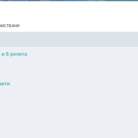
чистване
 и 6 релета
акти