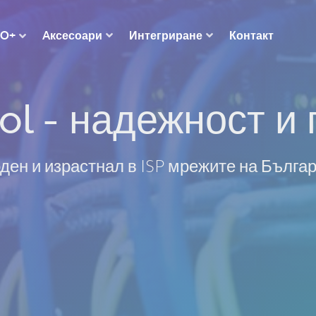
Aксесоари
Интегриране
Контакт
RO+
ol - надежност и 
ден и израстнал в ISP мрежите на Бълга