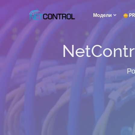
Модели
P
NetContr
Ро