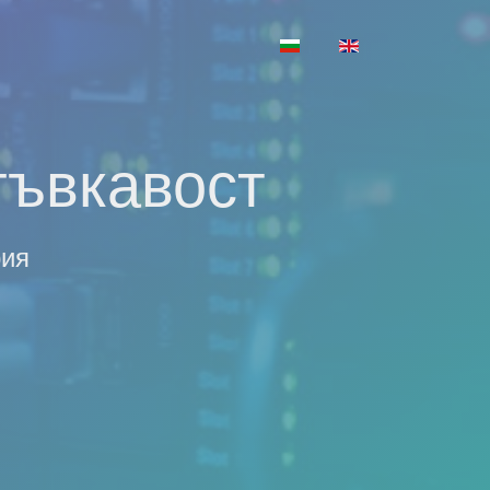
Изберете език
гъвкавост
рия