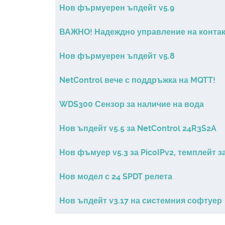
Нов фърмуерен ъпдейт v5.9
ВАЖНО! Надеждно управление на контакт
Нов фърмуерен ъпдейт v5.8
NetControl вече с поддръжка на MQTT!
WDS300 Сензор за наличие на вода
Нов ъпдейт v5.5 за NetControl 24R3S2A
Нов фъмуер v5.3 за PicoIPv2, темплейт за
Нов модел с 24 SPDT релета
Нов ъпдейт v3.17 на системния софтуер