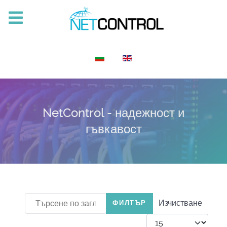
Изберете език
NetControl - надежност и
гъвкавост
Търсене по заглавие на контакта
Изчистване
ФИЛТЪР
Брой записи #